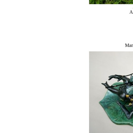
A
Man