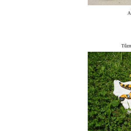
A
Tűzm