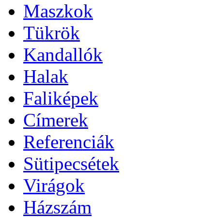
Maszkok
Tükrök
Kandallók
Halak
Faliképek
Címerek
Referenciák
Sütipecsétek
Virágok
Házszám