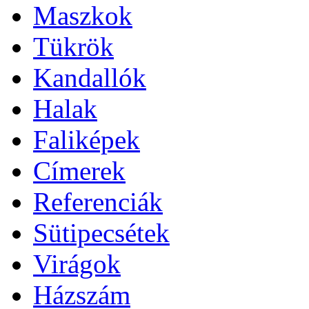
Maszkok
Tükrök
Kandallók
Halak
Faliképek
Címerek
Referenciák
Sütipecsétek
Virágok
Házszám